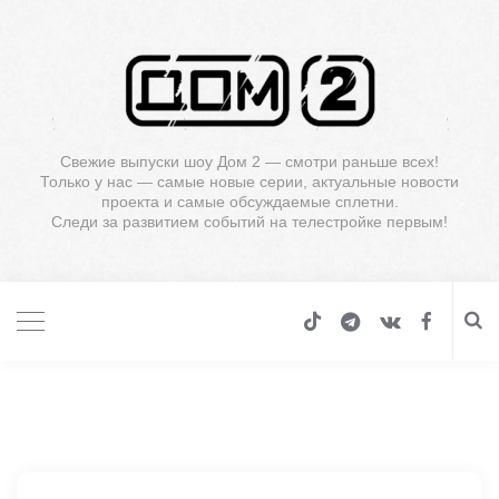
Свежие выпуски шоу Дом 2 — смотри раньше всех!
Только у нас — самые новые серии, актуальные новости
проекта и самые обсуждаемые сплетни.
Следи за развитием событий на телестройке первым!