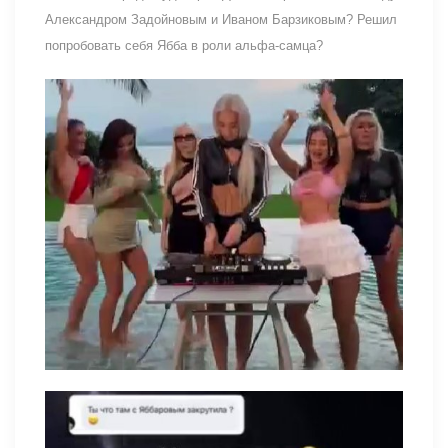
Александром Задойновым и Иваном Барзиковым? Решил
попробовать себя Ябба в роли альфа-самца?