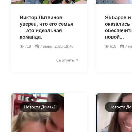
2712
2710
Виктор Литвинов
Яббаров и
уверен, что его семья
оказались 
— это идеальная
обеспечит
команда.
новой...
719
7 июня, 2025 19:46
615
7 и
Смотреть
Новости Дома-2
Новости До