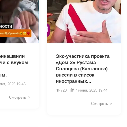
2702
оинашвили
Экс-участника проекта
чи с внуком
«Дом-2» Рустама
Солнцева (Калганова)
ым.
внесли в список
иностранных...
юня, 2025 19:45
720
7 июня, 2025 19:44
Смотреть
Смотреть