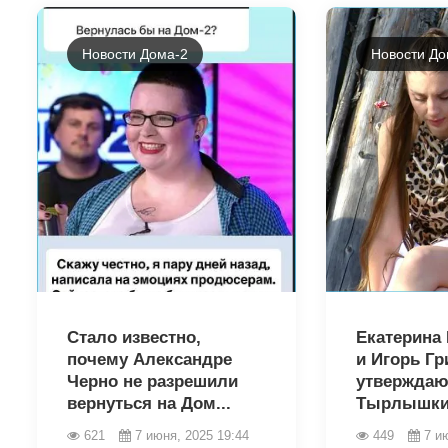
Новости Дома-2
Новости До
2700
2698
Стало известно,
Екатерина
почему Александре
и Игорь Гр
Черно не разрешили
утверждаю
вернуться на Дом...
Тырлышкин
621
7 июня, 2025 19:44
449
7 и