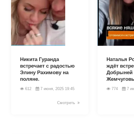
2706
2704
Никита Гуранда
Наталья Р
встречает с радостью
ждёт встре
Элину Рахимову на
Добрыней
поляне.
Жемчугов
612
7 июня, 2025 19:45
774
7 и
Смотреть