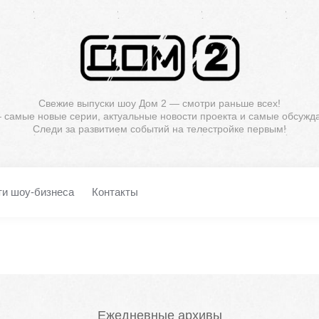
Свежие выпуски шоу Дом 2 — смотри раньше всех!
— самые новые серии, актуальные новости проекта и самые обсужд
Следи за развитием событий на телестройке первым!
ти шоу-бизнеса
Контакты
Ежедневные архивы