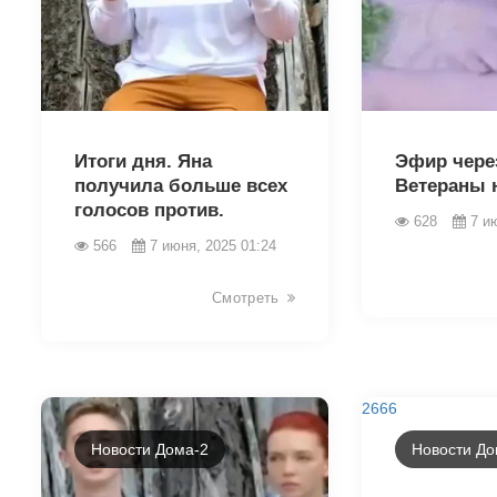
2676
2674
Итоги дня. Яна
Эфир чере
получила больше всех
Ветераны 
голосов против.
628
7 и
566
7 июня, 2025 01:24
Смотреть
2666
Новости Дома-2
Новости До