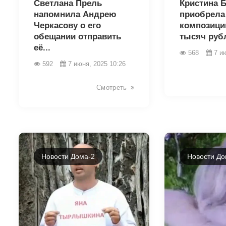
Светлана Прель
Кристина 
напомнила Андрею
приобрела
Черкасову о его
композици
обещании отправить
тысяч руб
её...
568
7 и
592
7 июня, 2025 10:26
Смотреть
Новости Дома-2
Новости До