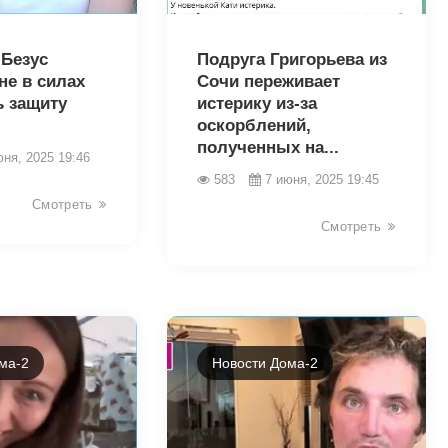
2708
 Безус
Подруга Григорьева из
не в силах
Сочи переживает
ь защиту
истерику из-за
оскорблений,
полученных на...
юня, 2025 19:46
583
7 июня, 2025 19:45
Смотреть
Смотреть
ма-2
Новости Дома-2