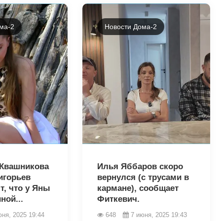
ма-2
Новости Дома-2
2696
 Квашникова
Илья Яббаров скоро
игорьев
вернулся (с трусами в
т, что у Яны
кармане), сообщает
ой...
Фиткевич.
юня, 2025 19:44
648
7 июня, 2025 19:43