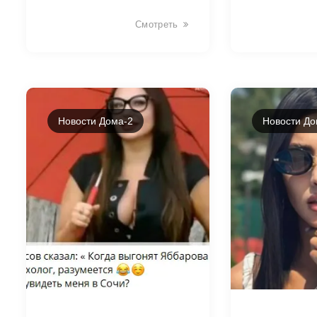
Смотреть
Новости Дома-2
Новости До
2692
2690