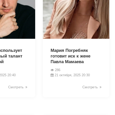
18654
использует
Мария Погребняк
ый талант
готовит иск к жене
ой
Павла Мамаева
286
2025 20:40
21 октября, 2025 20:30
Смотреть
Смотреть