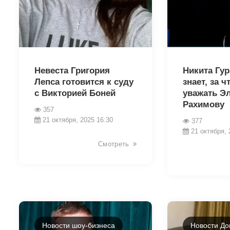
18622
18598
Невеста Григория
Никита Гур
Лепса готовится к суду
знает, за ч
с Викторией Боней
уважать Э
Рахимову
357
21 октября, 2025 16:30
377
21 октября, 
Смотреть
Новости шоу-бизнеса
Новости До