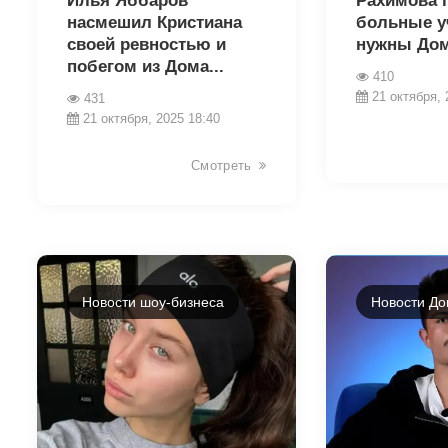
Илья Яббаров
Рахимова п
насмешил Кристиана
больные у
своей ревностью и
нужны Дом
побегом из Дома...
410
21 октября, 
431
21 октября, 2025 18:40
Смотреть
Новости шоу-бизнеса
Новости До