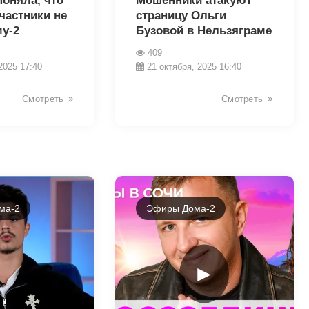
оняла, что
Мошенники атакуют
частники не
страницу Ольги
у-2
Бузовой в Нельзяграме
409
2025 17:40
21 октября, 2025 16:40
Смотреть
Смотреть
ма-2
Эфиры Дома-2
►