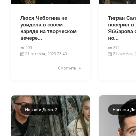
18675
18629
Люся Чеботина не
Тигран Сал
увидела в своем
поверил в
наряде на творческом
Яббарова с
вечере...
но...
299
372
21 октября, 2025 23:49
21 октября, 
Смотреть
Новости Дома-2
Новости До