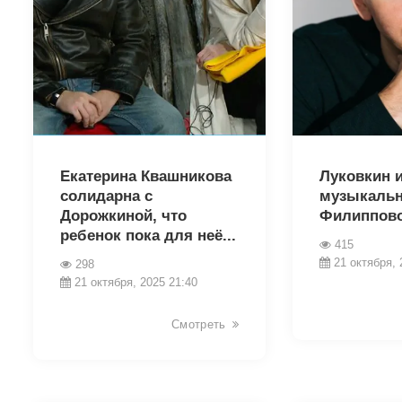
18620
18616
Екатерина Квашникова
Луковкин 
солидарна с
музыкальн
Дорожкиной, что
Филиппов
ребенок пока для неё...
415
21 октября, 
298
21 октября, 2025 21:40
Смотреть