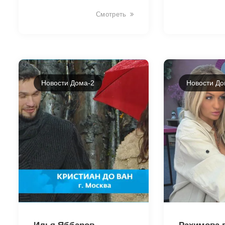
Смотреть
Новости Дома-2
Новости До
18610
18605