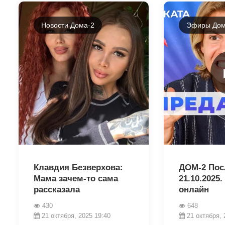
Новости Дома-2
Эфиры Дом
18613
18647
Клавдия Безверхова:
ДОМ-2 Пос
Мама зачем-то сама
21.10.2025
рассказала
онлайн
430
648
21 октября, 2025 19:40
21 октября, 