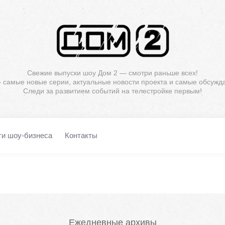
Свежие выпуски шоу Дом 2 — смотри раньше всех!
— самые новые серии, актуальные новости проекта и самые обсужд
Следи за развитием событий на телестройке первым!
ти шоу-бизнеса
Контакты
Ежедневные архивы