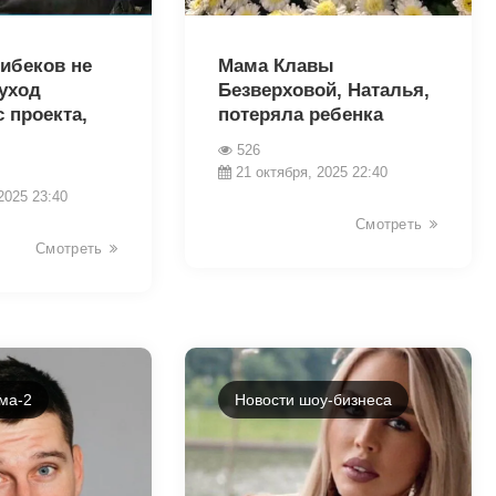
18627
ибеков не
Мама Клавы
 уход
Безверховой, Наталья,
 проекта,
потеряла ребенка
526
21 октября, 2025 22:40
2025 23:40
Смотреть
Смотреть
ма-2
Новости шоу-бизнеса