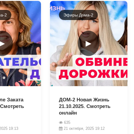
а-2
Эфиры Дома-2
►
►
18649
ле Заката
ДОМ-2 Новая Жизнь
. Смотреть
21.10.2025. Смотреть
онлайн
635
2025 19:13
21 октября, 2025 19:12