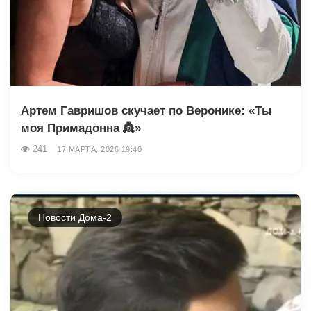
Артем Гавришов скучает по Веронике: «Ты
моя Примадонна 👸»
241
17 МАРТА, 2026 19:40
Новости Дома-2