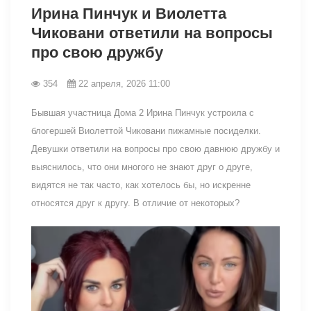
Ирина Пинчук и Виолетта
Чиковани ответили на вопросы
про свою дружбу
354
22 апреля, 2026 11:00
Бывшая участница Дома 2 Ирина Пинчук устроила с
блогершей Виолеттой Чиковани пижамные посиделки.
Девушки ответили на вопросы про свою давнюю дружбу и
выяснилось, что они многого не знают друг о друге,
видятся не так часто, как хотелось бы, но искренне
относятся друг к другу. В отличие от некоторых?