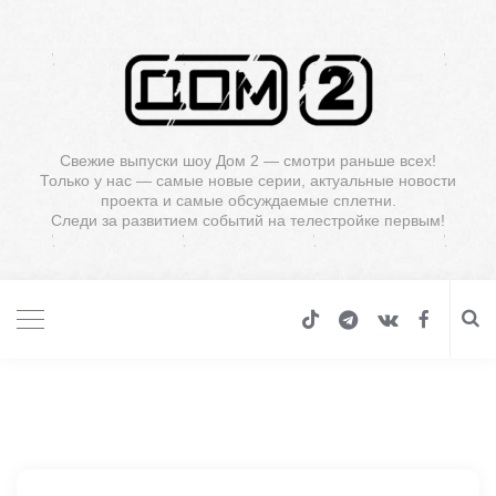
Свежие выпуски шоу Дом 2 — смотри раньше всех!
Только у нас — самые новые серии, актуальные новости
проекта и самые обсуждаемые сплетни.
Следи за развитием событий на телестройке первым!