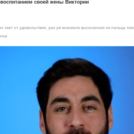
евоспитанием своей жены Виктории
он тает от удовольствия, раз уж возникла высосанная из пальца те
атье.