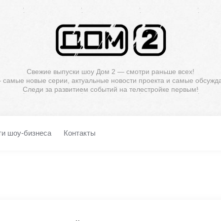
Свежие выпуски шоу Дом 2 — смотри раньше всех!
— самые новые серии, актуальные новости проекта и самые обсужд
Следи за развитием событий на телестройке первым!
ти шоу-бизнеса
Контакты