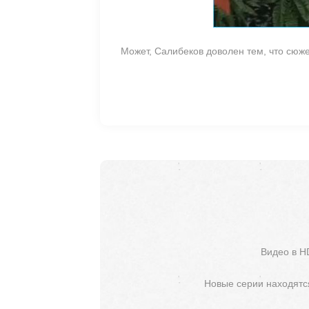
Может, Салибеков доволен тем, что сюж
Видео в H
Новые серии находятся