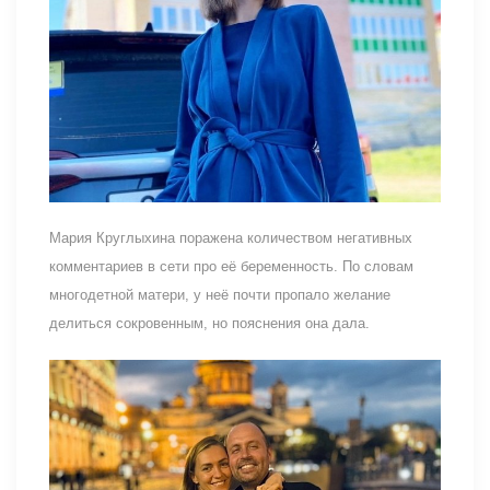
Мария Круглыхина поражена количеством негативных
комментариев в сети про её беременность. По словам
многодетной матери, у неё почти пропало желание
делиться сокровенным, но пояснения она дала.