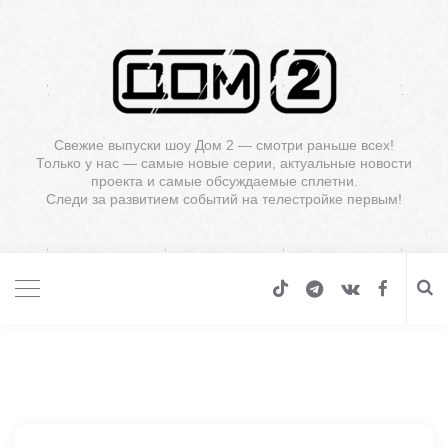
Свежие выпуски шоу Дом 2 — смотри раньше всех!
Только у нас — самые новые серии, актуальные новости
проекта и самые обсуждаемые сплетни.
Следи за развитием событий на телестройке первым!