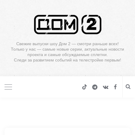
Свежие выпуски шоу Дом 2 — смотри раньше всех!
Только у нас — самые новые серии, актуальные новости
проекта и самые обсуждаемые сплетни.
Следи за развитием событий на телестройке первым!