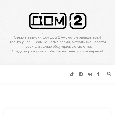
Свежие выпуски шоу Дом 2 — смотри раньше всех!
Только у нас — самые новые серии, актуальные новости
проекта и самые обсуждаемые сплетни.
Следи за развитием событий на телестройке первым!