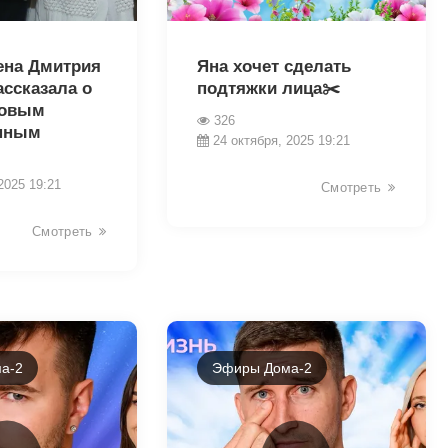
19091
на Дмитрия
Яна хочет сделать
ссказала о
подтяжки лица✂️
новым
326
нным
24 октября, 2025 19:21
2025 19:21
Смотреть
Смотреть
а-2
Эфиры Дома-2