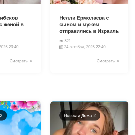
19031
либеков
Нелли Ермолаева с
с женой в
сыном и мужем
отправились в Израиль
321
2025 23:40
24 октября, 2025 22:40
Смотреть
Смотреть
-2
Новости Дома-2