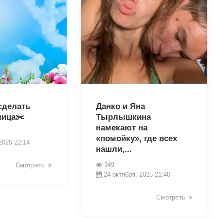
19041
сделать
Данко и Яна
лица✂️
Тырлышкина
намекают на
«помойку», где всех
2025 22:14
нашли,...
349
Смотреть
24 октября, 2025 21:40
Смотреть