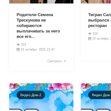
19141
19039
Родители Семена
Тигран Са
Трескунова не
выбрался 
собираются
ресторан
выплачивать за него
319
все его...
24 октября, 
333
24 октября, 2025 23:47
Смотреть
Видео Дом-2
Видео Дом