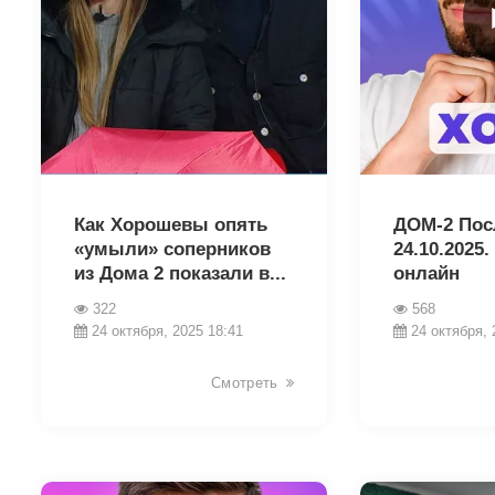
19029
19077
Как Хорошевы опять
ДОМ-2 Пос
«умыли» соперников
24.10.2025
из Дома 2 показали в...
онлайн
322
568
24 октября, 2025 18:41
24 октября, 
Смотреть