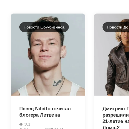
Новости шоу-бизнеса
Новости До
19100
19037
Певец Niletto отчитал
Дмитрию Г
блогера Литвина
разрешили
21-летие н
301
Дома-2