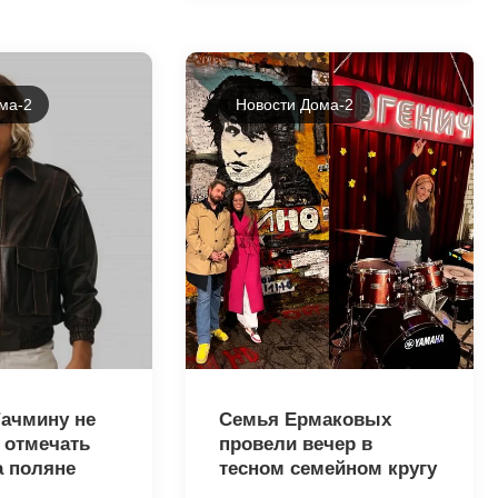
ма-2
Новости Дома-2
19034
ачмину не
Семья Ермаковых
 отмечать
провели вечер в
а поляне
тесном семейном кругу