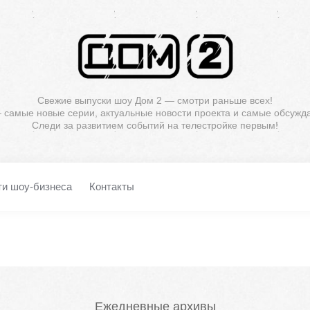
Свежие выпуски шоу Дом 2 — смотри раньше всех!
— самые новые серии, актуальные новости проекта и самые обсужд
Следи за развитием событий на телестройке первым!
ти шоу-бизнеса
Контакты
Ежедневные архивы