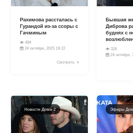
19093
19089
Рахимова рассталась с
Бывшая же
Гурандой из-за ссоры с
Диброва ра
Гачминым
буднях с 
возлюбле
494
24 октября, 2025 19:22
326
24 октября, 
Смотреть
Новости Дома-2
Эфиры Дом