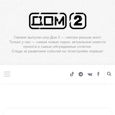
Свежие выпуски шоу Дом 2 — смотри раньше всех!
Только у нас — самые новые серии, актуальные новости
проекта и самые обсуждаемые сплетни.
Следи за развитием событий на телестройке первым!