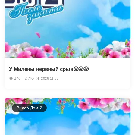
У Милены нервный срыв😤😤😤
178
2 ИЮНЯ, 2026 11:50
Видео Дом-2