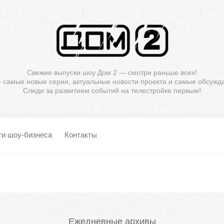
Свежие выпуски шоу Дом 2 — смотри раньше всех!
— самые новые серии, актуальные новости проекта и самые обсужд
Следи за развитием событий на телестройке первым!
ти шоу-бизнеса
Контакты
Ежедневные архивы