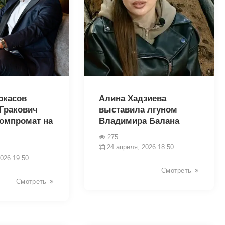
39615
ркасов
Алина Хадзиева
 Гракович
выставила лгуном
компромат на
Владимира Балана
275
24 апреля, 2026 18:50
026 19:50
Смотреть
Смотреть