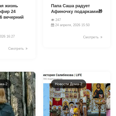
ая жизнь
Папа Саша радует
эфир 24
Афиночку подарками🎁
6 вечерний
247
24 апреля, 2026 15:50
026 16:27
Смотреть
Смотреть
ма-2
Новости Дома-2