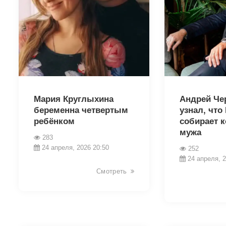
39619
39617
Мария Круглыхина
Андрей Че
беременна четвертым
узнал, что
ребёнком
собирает 
мужа
283
24 апреля, 2026 20:50
252
24 апреля, 2
Смотреть