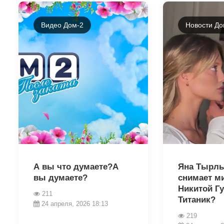
Видео Дом-2
Новости До
39612
39610
А вы что думаете?А
Яна Тырл
вы думаете?
снимает м
Никитой Г
211
Титаник?
24 апреля, 2026 18:13
219