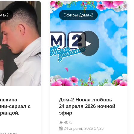
ма-2
Эфиры Дома-2
►
39634
ышкина
Дом-2 Новая любовь
ини-сериал с
24 апреля 2026 ночной
урандой.
эфир
4073
24 апреля, 2026 17:28