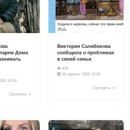
39599
ова
Виктория Салибекова
 парни Дома
сообщила о проблемах
азнимать
в своей семье
418
24 апреля, 2026 13:50
026 14:50
Смотреть
Смотреть