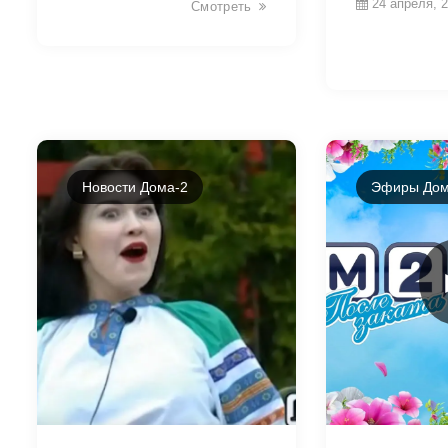
24 апреля, 2
Смотреть
Новости Дома-2
Эфиры Дом
39607
39625