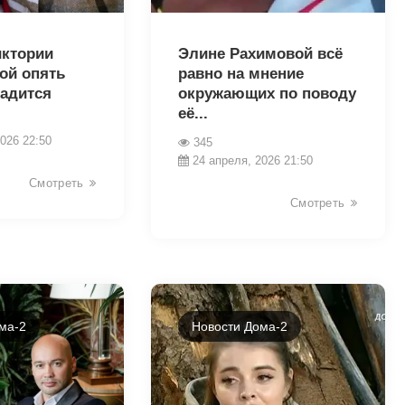
39624
иктории
Элине Рахимовой всё
ой опять
равно на мнение
ладится
окружающих по поводу
её...
026 22:50
345
24 апреля, 2026 21:50
Смотреть
Смотреть
ма-2
Новости Дома-2