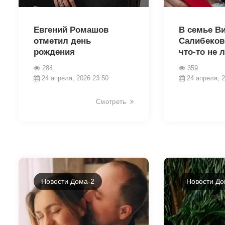
39631
39629
Евгений Ромашов
В семье В
отметил день
Салибеков
рождения
что-то не 
284
359
24 апреля, 2026 23:50
24 апреля, 2
Смотреть
Новости Дома-2
Новости До