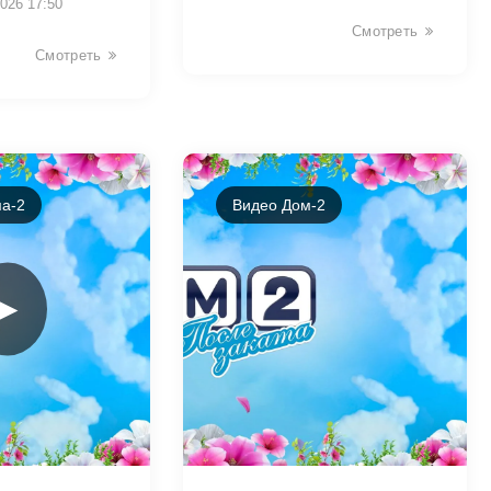
026 17:50
Смотреть
Смотреть
а-2
Видео Дом-2
►
39604