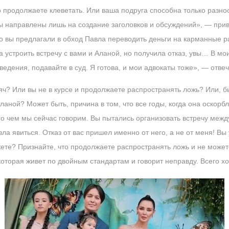
 продолжаете клеветать. Или ваша подруга способна только разнос
ды направлены лишь на создание заголовков и обсуждений», — при
то вы предлагали в обход Павла переводить деньги на карманные 
устроить встречу с вами и Аланой, но получила отказ, увы… В мои
ведения, подавайте в суд. Я готова, и мои адвокаты тоже», — отве
ч? Или вы не в курсе и продолжаете распространять ложь? Или, б
Аланой? Может быть, причина в том, что все годы, когда она оскорб
о чем мы сейчас говорим. Вы пытались организовать встречу между
ла явиться. Отказ от вас пришел именно от него, а не от меня! Вы
ете? Признайте, что продолжаете распространять ложь и не может
которая живет по двойным стандартам и говорит неправду. Всего х