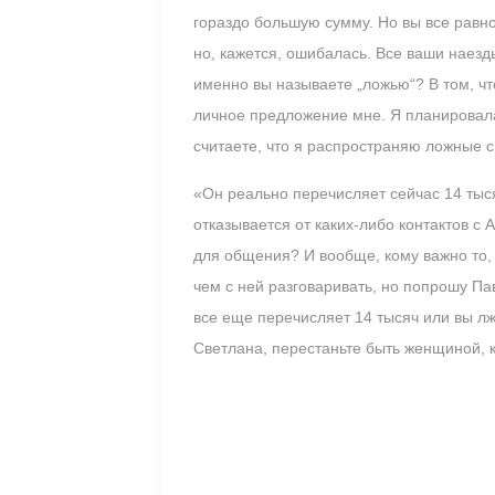
гораздо большую сумму. Но вы все равно
но, кажется, ошибалась. Все ваши наез
именно вы называете „ложью“? В том, ч
личное предложение мне. Я планировала 
считаете, что я распространяю ложные с
«Он реально перечисляет сейчас 14 тыся
отказывается от каких-либо контактов с 
для общения? И вообще, кому важно то, 
чем с ней разговаривать, но попрошу Пав
все еще перечисляет 14 тысяч или вы лж
Светлана, перестаньте быть женщиной, 