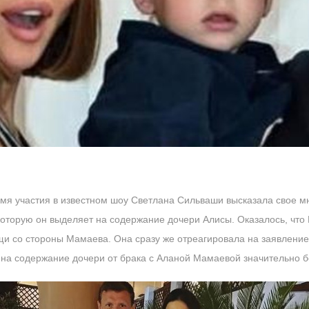
емя участия в известном шоу Светлана Сильваши высказала свое 
которую он выделяет на содержание дочери Алисы. Оказалось, что
и со стороны Мамаева. Она сразу же отреагировала на заявление
 на содержание дочери от брака с Аланой Мамаевой значительно 