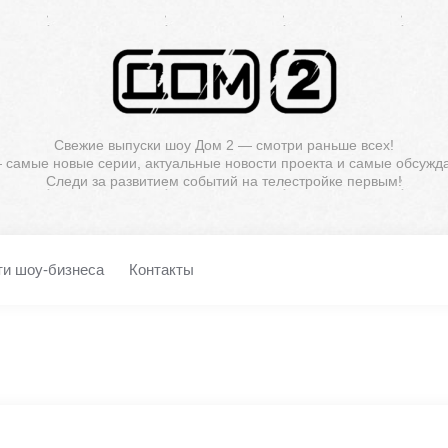
Свежие выпуски шоу Дом 2 — смотри раньше всех!
— самые новые серии, актуальные новости проекта и самые обсужд
Следи за развитием событий на телестройке первым!
ти шоу-бизнеса
Контакты