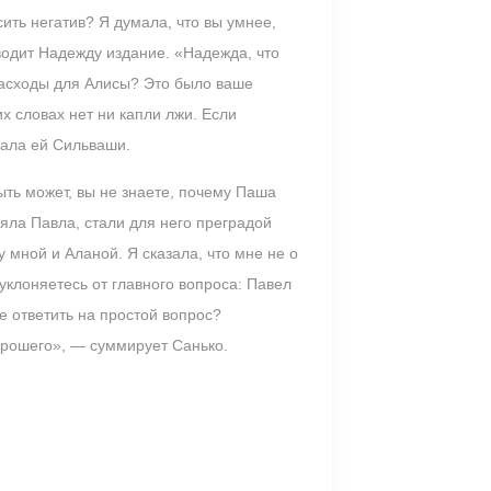
ить негатив? Я думала, что вы умнее,
водит Надежду издание. «Надежда, что
расходы для Алисы? Это было ваше
х словах нет ни капли лжи. Если
чала ей Сильваши.
ыть может, вы не знаете, почему Паша
ляла Павла, стали для него преградой
 мной и Аланой. Я сказала, что мне не о
 уклоняетесь от главного вопроса: Павел
е ответить на простой вопрос?
орошего», — суммирует Санько.