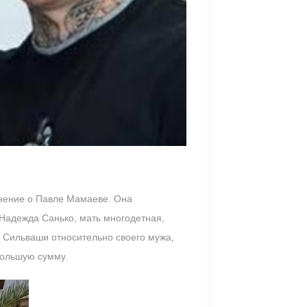
мнение о Павле Мамаеве. Она
 Надежда Санько, мать многодетная,
 Сильваши относительно своего мужа,
большую сумму.