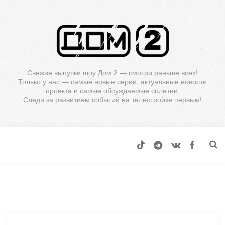
Свежие выпуски шоу Дом 2 — смотри раньше всех!
Только у нас — самые новые серии, актуальные новости
проекта и самые обсуждаемые сплетни.
Следи за развитием событий на телестройке первым!