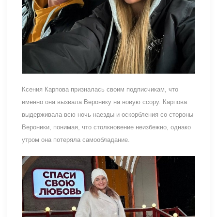
Ксения Карпова призналась своим подписчикам, что
именно она вызвала Веронику на новую ссору. Карпова
выдерживала всю ночь наезды и оскорбления со стороны
Вероники, понимая, что столкновение неизбежно, однако
утром она потеряла самообладание.