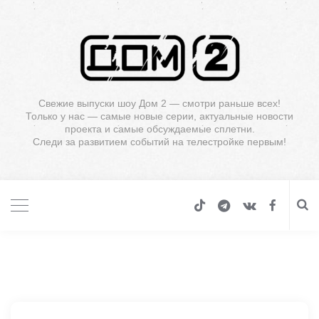
Свежие выпуски шоу Дом 2 — смотри раньше всех!
Только у нас — самые новые серии, актуальные новости
проекта и самые обсуждаемые сплетни.
Следи за развитием событий на телестройке первым!