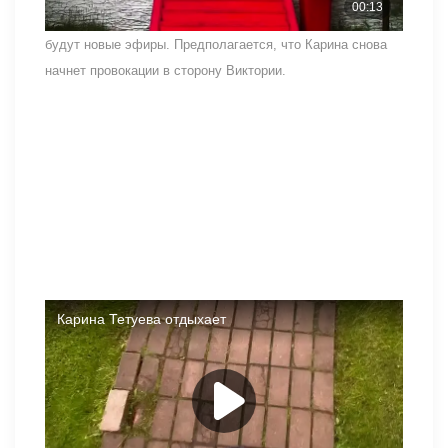
заявлений о произошедшем, и через несколько дней
будут новые эфиры. Предполагается, что Карина снова
начнет провокации в сторону Виктории.
Некоторые поклонники реалити-шоу поддерживают
беременную Викторию, известную своим вспыльчивым
характером. Карине выдвинули претензии за конфликты с
Дарьей Обириной, бросание в нее банок с огурцами,
вынуждение Даши до слез и травлю беззащитной
девушки. Последние события еще более серьезны —