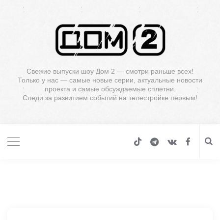
Свежие выпуски шоу Дом 2 — смотри раньше всех!
Только у нас — самые новые серии, актуальные новости
проекта и самые обсуждаемые сплетни.
Следи за развитием событий на телестройке первым!