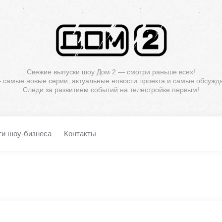
Свежие выпуски шоу Дом 2 — смотри раньше всех!
— самые новые серии, актуальные новости проекта и самые обсужд
Следи за развитием событий на телестройке первым!
ти шоу-бизнеса
Контакты