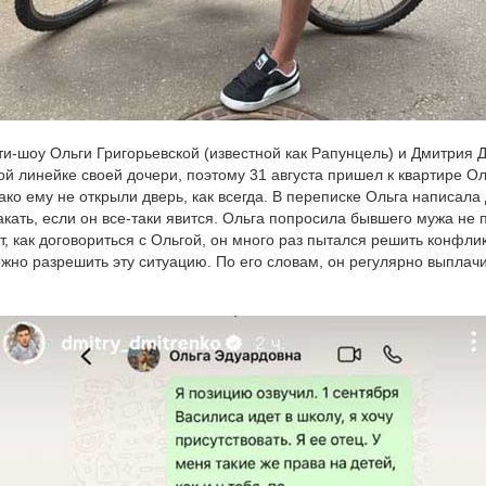
ти-шоу Ольги Григорьевской (известной как Рапунцель) и Дмитрия 
ой линейке своей дочери, поэтому 31 августа пришел к квартире 
ко ему не открыли дверь, как всегда. В переписке Ольга написала 
акать, если он все-таки явится. Ольга попросила бывшего мужа не 
ет, как договориться с Ольгой, он много раз пытался решить конфл
можно разрешить эту ситуацию. По его словам, он регулярно выпла