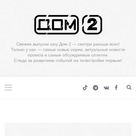
Свежие выпуски шоу Дом 2 — смотри раньше всех!
Только у нас — самые новые серии, актуальные новости
проекта и самые обсуждаемые сплетни.
Следи за развитием событий на телестройке первым!