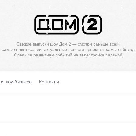
Свежие выпуски шоу Дом 2 — смотри раньше всех!
— самые новые серии, актуальные новости проекта и самые обсужд
Следи за развитием событий на телестройке первым!
ти шоу-бизнеса
Контакты