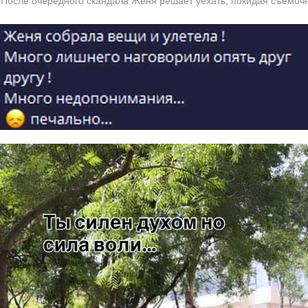
 После очередного скандала Женя решает уехать, покидая съемоч