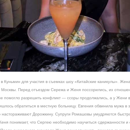
 в Куньмин для участия в съемках шоу «Китайские каникулы». Же
з Москвы. Перед отъездом Сережа и Женя поссорились, их отноше
 не помогло разрешить конфликт — ссоры продолжались, а у Жени 
ишлось обратиться в местную больницу. Евгения обвинила мужа в э
 настораживают Дорожкину. Супруги Ромашовы умудряются быстро 
ня понимает, что Сергею необходимо научиться сдержанности и 