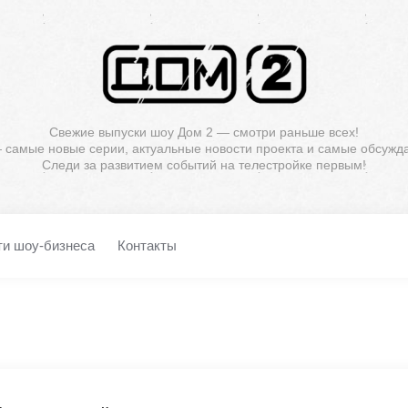
Свежие выпуски шоу Дом 2 — смотри раньше всех!
— самые новые серии, актуальные новости проекта и самые обсужд
Следи за развитием событий на телестройке первым!
ти шоу-бизнеса
Контакты