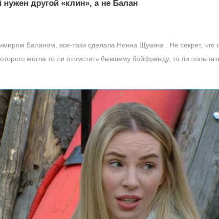
 нужен другой «клин», а не Балан
димиром Баланом, все-таки сделала Нонна Щукина . Не секрет, что 
которого могла то ли отомстить бывшему бойфренду, то ли попытать