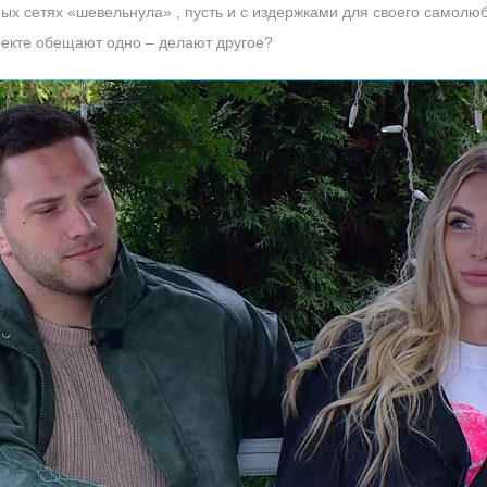
ых сетях «шевельнула» , пусть и с издержками для своего самолюб
роекте обещают одно – делают другое?