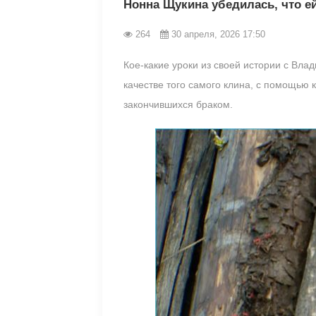
Нонна Щукина убедилась, что ей
264
30 апреля, 2026 17:50
Кое-какие уроки из своей истории с Вла
качестве того самого клина, с помощью 
закончившихся браком.