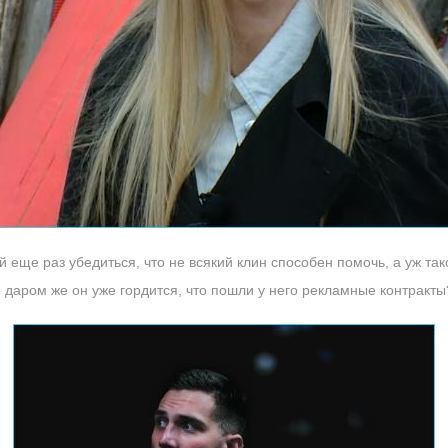
 еще раз убедиться, что не всякий клин способен помочь, а уж так
 даром же он уже гордится, что пошли у него рекламные контракты