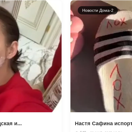
Новости Дома-2
кая и...
Настя Сафина испор