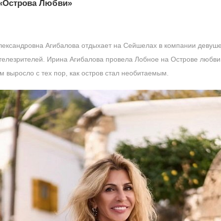
 «Острова Любви»
ександровна Агибалова отдыхает на Сейшелах в компании девуше
 телезрителей. Ирина Агибалова провела Лобное на Острове любв
м выросло с тех пор, как остров стал необитаемым.