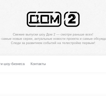
Свежие выпуски шоу Дом 2 — смотри раньше всех!
— самые новые серии, актуальные новости проекта и самые обсужд
Следи за развитием событий на телестройке первым!
ти шоу-бизнеса
Контакты