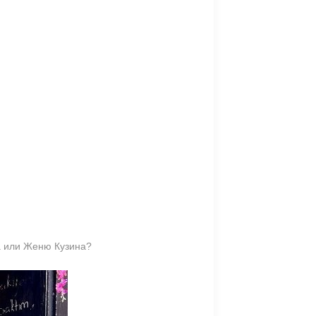
а или Женю Кузина?