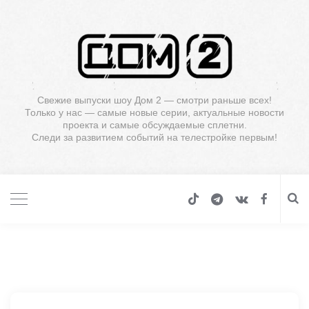
Свежие выпуски шоу Дом 2 — смотри раньше всех!
Только у нас — самые новые серии, актуальные новости
проекта и самые обсуждаемые сплетни.
Следи за развитием событий на телестройке первым!