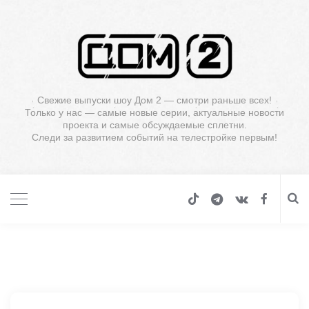
Свежие выпуски шоу Дом 2 — смотри раньше всех!
Только у нас — самые новые серии, актуальные новости
проекта и самые обсуждаемые сплетни.
Следи за развитием событий на телестройке первым!