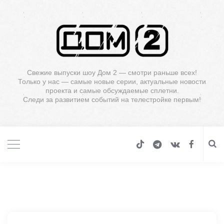
Свежие выпуски шоу Дом 2 — смотри раньше всех!
Только у нас — самые новые серии, актуальные новости
проекта и самые обсуждаемые сплетни.
Следи за развитием событий на телестройке первым!