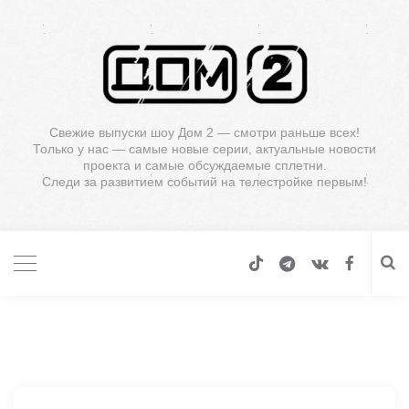
Свежие выпуски шоу Дом 2 — смотри раньше всех!
Только у нас — самые новые серии, актуальные новости
проекта и самые обсуждаемые сплетни.
Следи за развитием событий на телестройке первым!