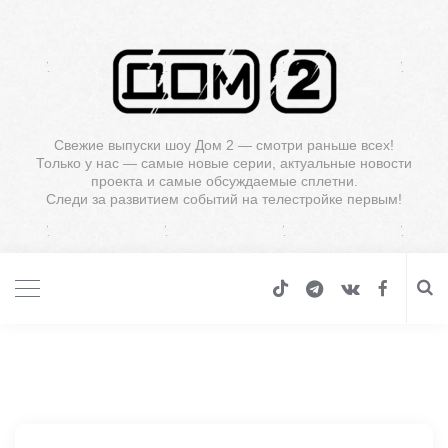
Свежие выпуски шоу Дом 2 — смотри раньше всех!
Только у нас — самые новые серии, актуальные новости
проекта и самые обсуждаемые сплетни.
Следи за развитием событий на телестройке первым!