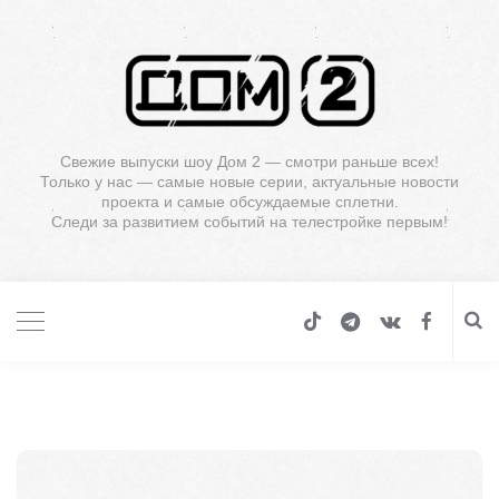
Свежие выпуски шоу Дом 2 — смотри раньше всех!
Только у нас — самые новые серии, актуальные новости
проекта и самые обсуждаемые сплетни.
Следи за развитием событий на телестройке первым!