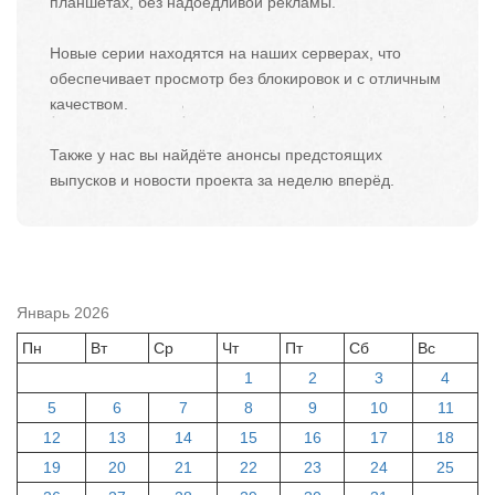
планшетах, без надоедливой рекламы.
Новые серии находятся на наших серверах, что
обеспечивает просмотр без блокировок и с отличным
качеством.
Также у нас вы найдёте анонсы предстоящих
выпусков и новости проекта за неделю вперёд.
Январь 2026
Пн
Вт
Ср
Чт
Пт
Сб
Вс
1
2
3
4
5
6
7
8
9
10
11
12
13
14
15
16
17
18
19
20
21
22
23
24
25