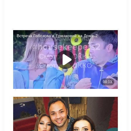
Надя стала активным участником проекта в последнее
время. У неё появился фаворит в конкурсе — Влад
Попович. Она также поддерживает Клаву Безверхову. Кто
из парней наберёт больше баллов, станет известно из
эфиров 25.06.2026. Создателям шоу трудно расставаться
с популярными персонажами или они предпочитают
выбирать участников из старого состава для новых
проектов?