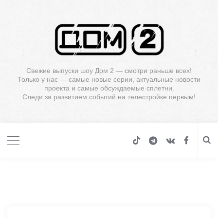
Свежие выпуски шоу Дом 2 — смотри раньше всех!
Только у нас — самые новые серии, актуальные новости
проекта и самые обсуждаемые сплетни.
Следи за развитием событий на телестройке первым!