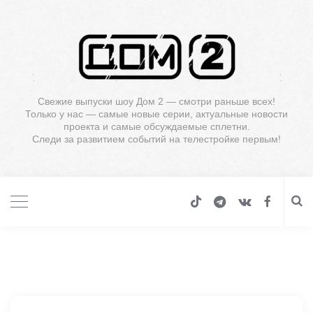
Свежие выпуски шоу Дом 2 — смотри раньше всех!
Только у нас — самые новые серии, актуальные новости
проекта и самые обсуждаемые сплетни.
Следи за развитием событий на телестройке первым!