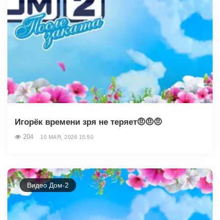
Игорёк времени зря не теряет🤨🤨🤨
204
10 МАЯ, 2026 15:50
Видео Дом-2