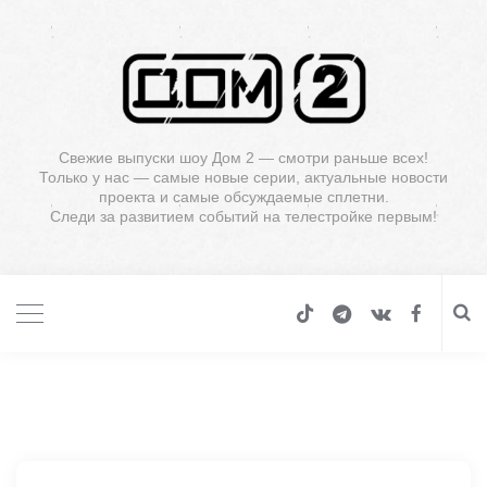
Свежие выпуски шоу Дом 2 — смотри раньше всех!
Только у нас — самые новые серии, актуальные новости
проекта и самые обсуждаемые сплетни.
Следи за развитием событий на телестройке первым!