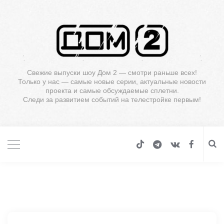
Свежие выпуски шоу Дом 2 — смотри раньше всех!
Только у нас — самые новые серии, актуальные новости
проекта и самые обсуждаемые сплетни.
Следи за развитием событий на телестройке первым!