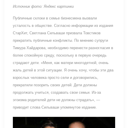
Источник фото: Яндекс картинки
Публичные склоки в семье бизнесмена вызвали
усталость в обществе. Согласно информации из издания
СтарХит, Светлана Сильваши призвала Товстиков
прекратить публичные конфликты. По мнению супруги
Тимура Хайдарова, необходимо перенести разногласия в
более спокойную среду, поскольку в первую очередь
страдают дети. «Меня, как матери многодетной, очень
жаль детей в этой ситуации. Я очень хочу, чтобы эти два
взрослых человека просто сели и договорились,
прекратили позорить своих детей. Дети должны
продолжать учиться, создавать свои семьи. Из-за
эгоизма родителей дети не должны страдать», —
приводит слова Сильваши упомянутое издание.