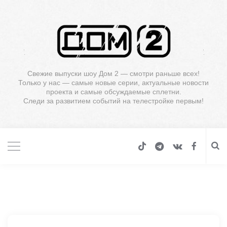
Свежие выпуски шоу Дом 2 — смотри раньше всех!
Только у нас — самые новые серии, актуальные новости
проекта и самые обсуждаемые сплетни.
Следи за развитием событий на телестройке первым!