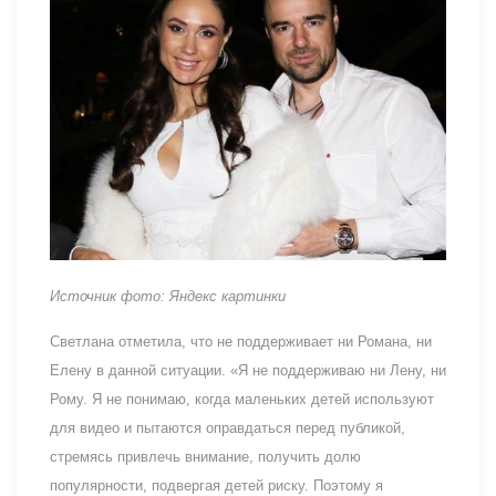
Источник фото: Яндекс картинки
Светлана отметила, что не поддерживает ни Романа, ни
Елену в данной ситуации. «Я не поддерживаю ни Лену, ни
Рому. Я не понимаю, когда маленьких детей используют
для видео и пытаются оправдаться перед публикой,
стремясь привлечь внимание, получить долю
популярности, подвергая детей риску. Поэтому я