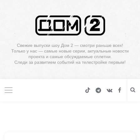
Свежие выпуски шоу Дом 2 — смотри раньше всех!
Только у нас — самые новые серии, актуальные новости
проекта и самые обсуждаемые сплетни.
Следи за развитием событий на телестройке первым!