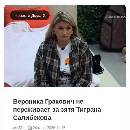
Новости Дома-2
42458
42452
Вероника Гракович не
переживает за зятя Тиграна
Салибекова
231
24 мая, 2026 11:15