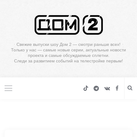
Свежие выпуски шоу Дом 2 — смотри раньше всех!
Только у нас — самые новые серии, актуальные новости
проекта и самые обсуждаемые сплетни.
Следи за развитием событий на телестройке первым!