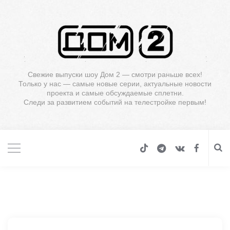
Свежие выпуски шоу Дом 2 — смотри раньше всех!
Только у нас — самые новые серии, актуальные новости
проекта и самые обсуждаемые сплетни.
Следи за развитием событий на телестройке первым!