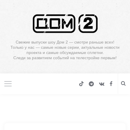
Свежие выпуски шоу Дом 2 — смотри раньше всех!
Только у нас — самые новые серии, актуальные новости
проекта и самые обсуждаемые сплетни.
Следи за развитием событий на телестройке первым!