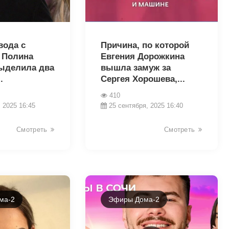
15471
вода с
Причина, по которой
 Полина
Евгения Дорожкина
ыделила два
вышла замуж за
.
Сергея Хорошева,...
410
 2025 16:45
25 сентября, 2025 16:40
Смотреть
Смотреть
ма-2
Эфиры Дома-2