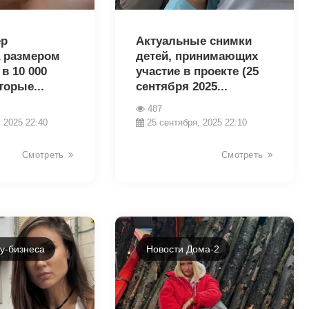
15529
ер
Актуальные снимки
 размером
детей, принимающих
в 10 000
участие в проекте (25
торые...
сентября 2025...
487
 2025 22:40
25 сентября, 2025 22:10
Смотреть
Смотреть
у-бизнеса
Новости Дома-2