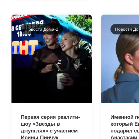
Новости Дома-2
Новости До
15497
15478
Первая серия реалити-
Именной п
шоу «Звезды в
который Е
джунглях» с участием
подарил с
Ирины Пинчук...
Анастасии