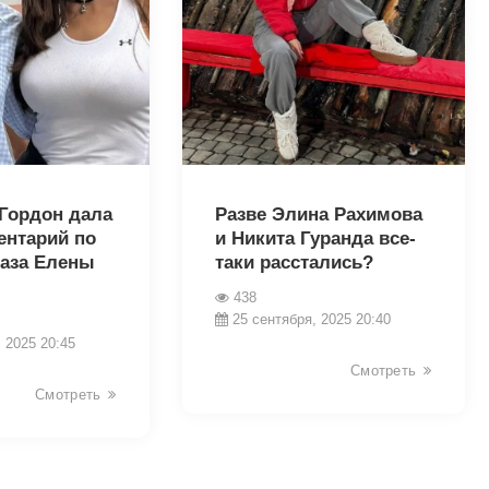
15502
 Гордон дала
Разве Элина Рахимова
ентарий по
и Никита Гуранда все-
каза Елены
таки расстались?
438
25 сентября, 2025 20:40
 2025 20:45
Смотреть
Смотреть