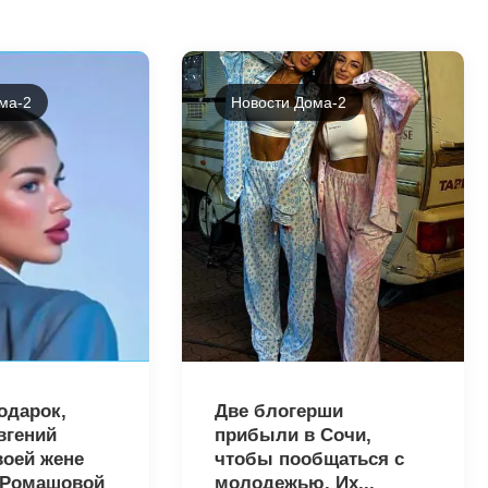
ма-2
Новости Дома-2
15483
одарок,
Две блогерши
вгений
прибыли в Сочи,
воей жене
чтобы пообщаться с
 Ромашовой
молодежью. Их...