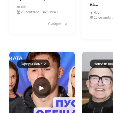
на...
606
25 сентября, 2025 19:40
476
25 сентября,
Смотреть
Эфиры Дома-2
Новости шо
►