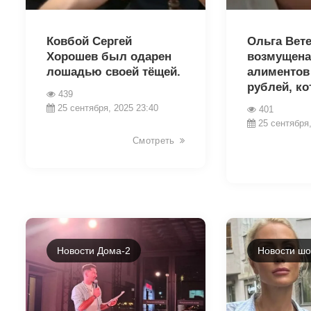
15516
15506
Ковбой Сергей
Ольга Вет
Хорошев был одарен
возмущена
лошадью своей тёщей.
алиментов 
рублей, ко
439
25 сентября, 2025 23:40
401
25 сентября,
Смотреть
Новости Дома-2
Новости шо