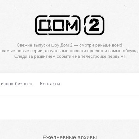
Свежие выпуски шоу Дом 2 — смотри раньше всех!
— самые новые серии, актуальные новости проекта и самые обсужд
Следи за развитием событий на телестройке первым!
ти шоу-бизнеса
Контакты
Ежедневные архивы