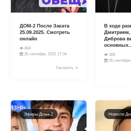
15499
15476
ДОМ-2 После Заката
В ходе раз
25.09.2025. Смотреть
Дмитрием,
онлайн
Диброва в
основных..
604
25 сентября, 2025 17:34
309
25 сентября,
Смотреть
Эфиры Дома-2
Новости До