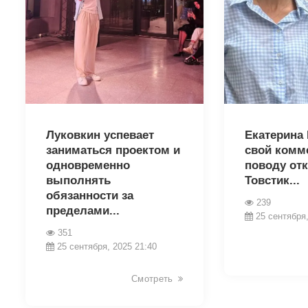
15504
15513
Луковкин успевает
Екатерина
заниматься проектом и
свой комм
одновременно
поводу от
выполнять
Товстик...
обязанности за
239
пределами...
25 сентября,
351
25 сентября, 2025 21:40
Смотреть