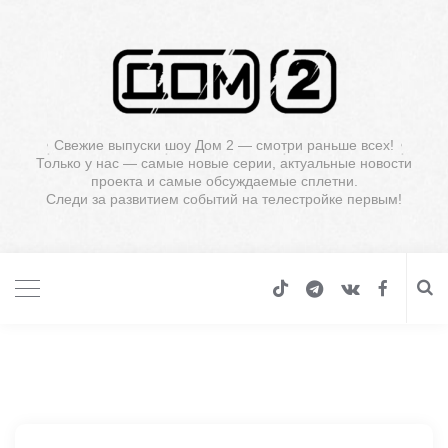
Свежие выпуски шоу Дом 2 — смотри раньше всех!
Только у нас — самые новые серии, актуальные новости
проекта и самые обсуждаемые сплетни.
Следи за развитием событий на телестройке первым!