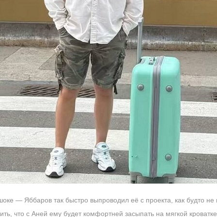
шоке — Яббаров так быстро выпроводил её с проекта, как будто не 
ить, что с Аней ему будет комфортней засыпать на мягкой кроватке