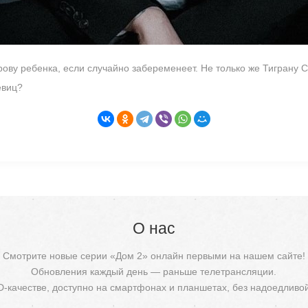
рову ребенка, если случайно забеременеет. Не только же Тиграну 
евиц?
О нас
Смотрите новые серии «Дом 2» онлайн первыми на нашем сайте!
Обновления каждый день — раньше телетрансляции.
D-качестве, доступно на смартфонах и планшетах, без надоедливо