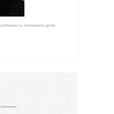
Салибекову на телепроекте детей
й рекламы.