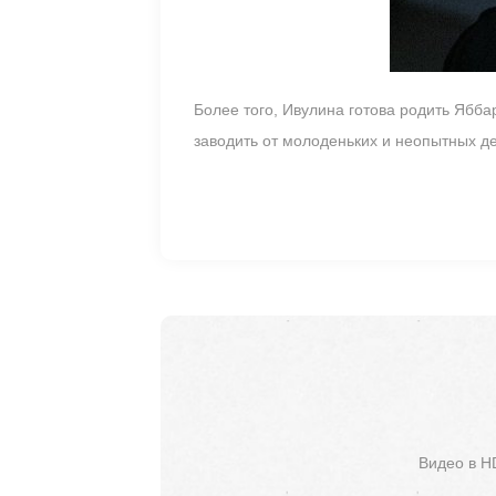
Более того, Ивулина готова родить Ябба
заводить от молоденьких и неопытных д
Видео в H