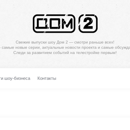
Свежие выпуски шоу Дом 2 — смотри раньше всех!
— самые новые серии, актуальные новости проекта и самые обсужд
Следи за развитием событий на телестройке первым!
ти шоу-бизнеса
Контакты