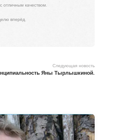
 с отличным качеством.
делю вперёд.
Следующая новость
инципиальность Яны Тырлышкиной.