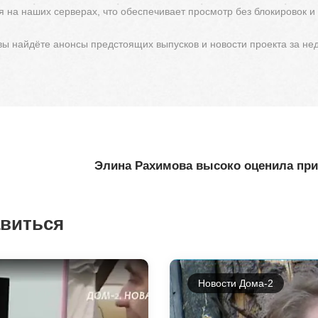
 на наших серверах, что обеспечивает просмотр без блокировок и
 вы найдёте анонсы предстоящих выпусков и новости проекта за не
Элина Рахимова высоко оценила пр
авиться
Новости Дома-2