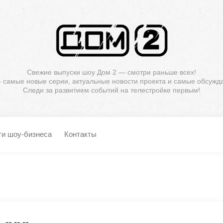
Свежие выпуски шоу Дом 2 — смотри раньше всех!
— самые новые серии, актуальные новости проекта и самые обсужд
Следи за развитием событий на телестройке первым!
ти шоу-бизнеса
Контакты