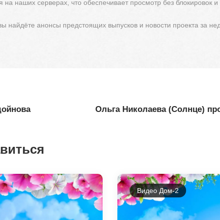
 на наших серверах, что обеспечивает просмотр без блокировок и
 вы найдёте анонсы предстоящих выпусков и новости проекта за не
дойнова
Ольга Николаева (Солнце) пр
авиться
Видео Дом-2