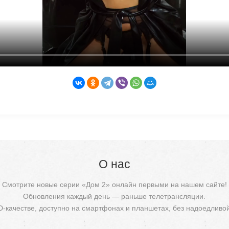
О нас
Смотрите новые серии «Дом 2» онлайн первыми на нашем сайте!
Обновления каждый день — раньше телетрансляции.
D-качестве, доступно на смартфонах и планшетах, без надоедливо