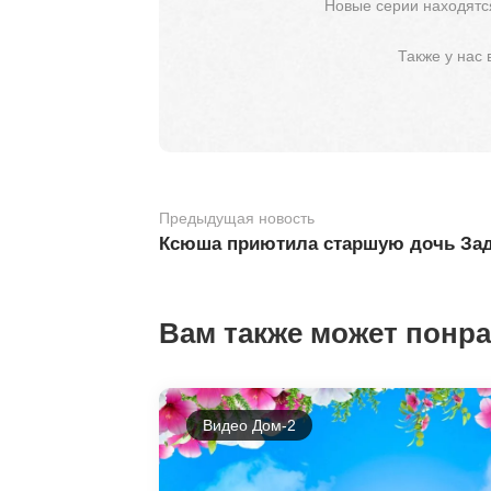
Новые серии находятся
Также у нас
Предыдущая новость
Ксюша приютила старшую дочь За
Вам также может понр
Видео Дом-2