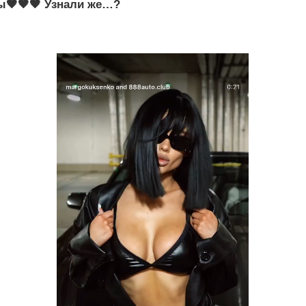
ы🖤🖤🖤 Узнали же…?