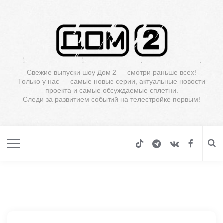
Свежие выпуски шоу Дом 2 — смотри раньше всех!
Только у нас — самые новые серии, актуальные новости
проекта и самые обсуждаемые сплетни.
Следи за развитием событий на телестройке первым!