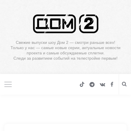
Свежие выпуски шоу Дом 2 — смотри раньше всех!
Только у нас — самые новые серии, актуальные новости
проекта и самые обсуждаемые сплетни.
Следи за развитием событий на телестройке первым!