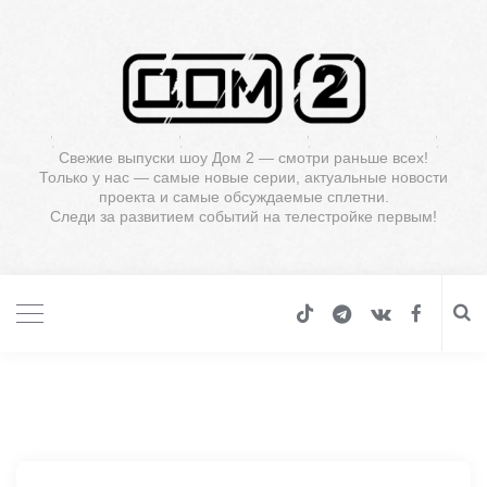
Свежие выпуски шоу Дом 2 — смотри раньше всех!
Только у нас — самые новые серии, актуальные новости
проекта и самые обсуждаемые сплетни.
Следи за развитием событий на телестройке первым!