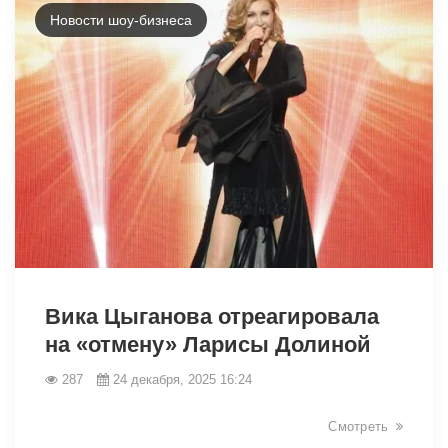
Новости шоу-бизнеса
25991
Вика Цыганова отреагировала
на «отмену» Ларисы Долиной
287
24 декабря, 2025 16:24
Смотреть