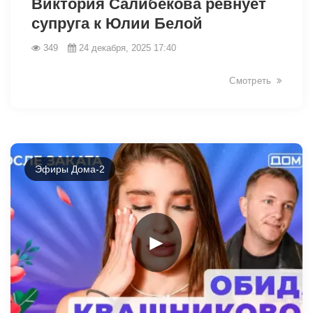
Виктория Салибекова ревнует
супруга к Юлии Белой
349
24 декабря, 2025 17:40
Смотреть
25976
Эфиры Дома-2
►