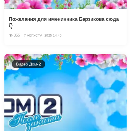
Пожелания для именинника Барзикова сюда
👇
355
7 АВГУСТА, 2025 14:40
Видео Дом-2