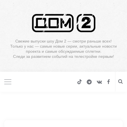
Свежие выпуски шоу Дом 2 — смотри раньше всех!
Только у нас — самые новые серии, актуальные новости
проекта и самые обсуждаемые сплетни.
Следи за развитием событий на телестройке первым!