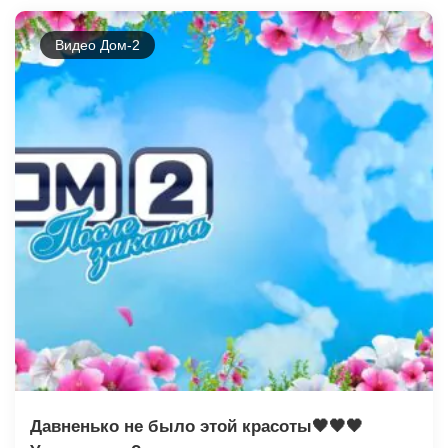
Видео Дом-2
Давненько не было этой красоты🖤🖤🖤