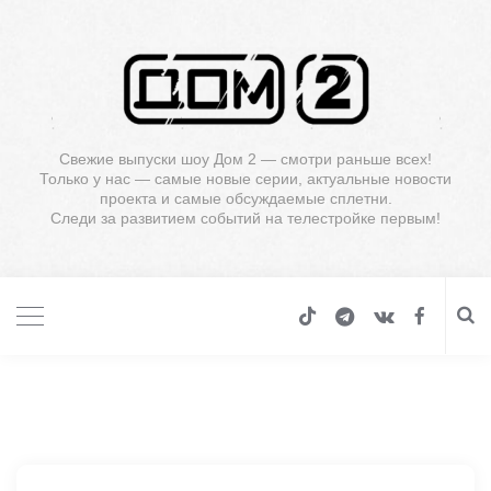
Свежие выпуски шоу Дом 2 — смотри раньше всех!
Только у нас — самые новые серии, актуальные новости
проекта и самые обсуждаемые сплетни.
Следи за развитием событий на телестройке первым!