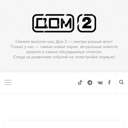
Свежие выпуски шоу Дом 2 — смотри раньше всех!
Только у нас — самые новые серии, актуальные новости
проекта и самые обсуждаемые сплетни.
Следи за развитием событий на телестройке первым!