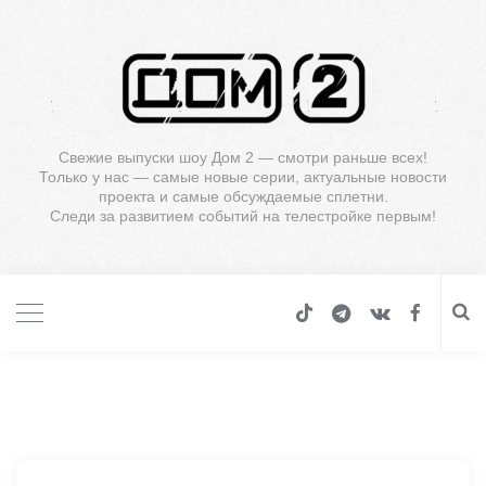
Свежие выпуски шоу Дом 2 — смотри раньше всех!
Только у нас — самые новые серии, актуальные новости
проекта и самые обсуждаемые сплетни.
Следи за развитием событий на телестройке первым!