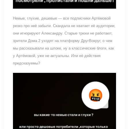
Немые, глухие, дешевые — все подписчики Артёмовой
резко про неё забыли. Скандала не хватает её аудитории,
они игнорируют Александру. Старые трюки не работают,
зрители Дома 2 уходят на платформу ДругВокруг, о чем
мы рассказывали на шлоке, ну а классические блоги, как
у Артёмовой, уже не актуальны. Или её действия
предсказуемы?