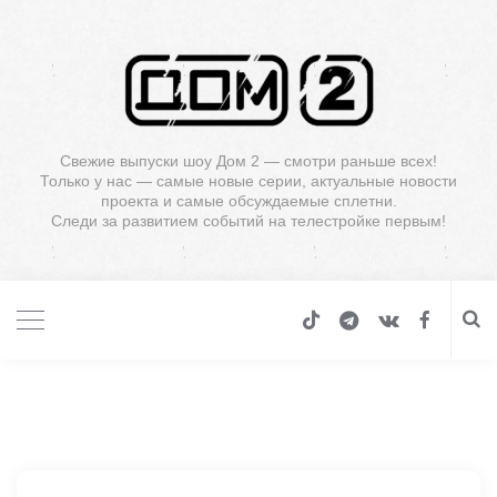
Свежие выпуски шоу Дом 2 — смотри раньше всех!
Только у нас — самые новые серии, актуальные новости
проекта и самые обсуждаемые сплетни.
Следи за развитием событий на телестройке первым!