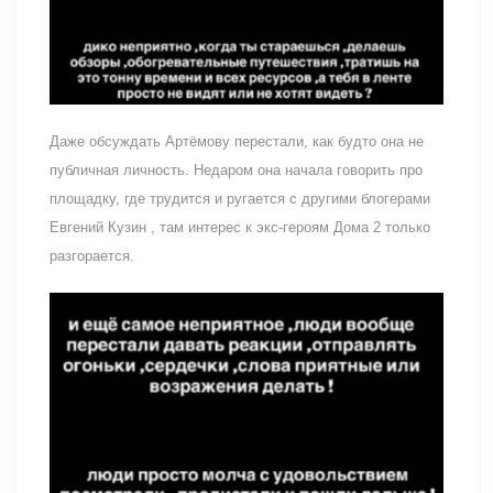
Даже обсуждать Артёмову перестали, как будто она не
публичная личность. Недаром она начала говорить про
площадку, где трудится и ругается с другими блогерами
Евгений Кузин , там интерес к экс-героям Дома 2 только
разгорается.